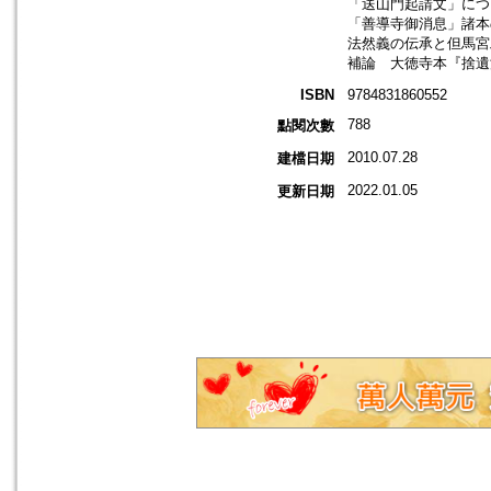
「送山門起請文」につ
「善導寺御消息」諸本
法然義の伝承と但馬宮
補論 大徳寺本『捨遺
ISBN
9784831860552
788
點閱次數
2010.07.28
建檔日期
2022.01.05
更新日期