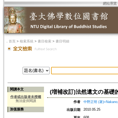
網站導覽
．
首頁
>
檢索系統
>
書目檢索
>
書目明細
閱讀本文
(増補改訂)法然遺文の基礎
作者或出版者未授權
無法提供閱讀
作者
中野正明 (著)=Nakano, M
加值服務
2010.05.25
出版日期
608
頁次