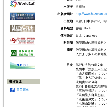
出版者
法藏館
http://www.hozokan.co
出版者網址
出版地
京都, 日本 [Kyoto, Jap
資料類型
書籍=Book
使用語言
日文=Japanese
附註項
伝記形成の基礎資料と
摘要
伝記形成の基礎資料と
入により多くの新知見
目次
第1部 法然の遺文集
醍醐本『法然上人伝記
『西方指南抄』につい
『黒谷上人語灯録』に
書目管理
法然書状の全容
第2部 各種遺文の史
書目匯出
「三昧発得記」につい
「法然聖人御夢想記」
「没後遺誡文」につい
「七箇条制誡」につい