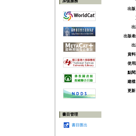
加值服務
出版
出
出版者
出
資料
使用
點閱
建檔
更新
書目管理
書目匯出