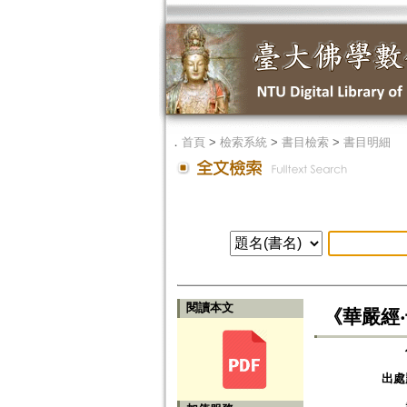
．
首頁
>
檢索系統
>
書目檢索
>
書目明細
閱讀本文
《華嚴經
出處