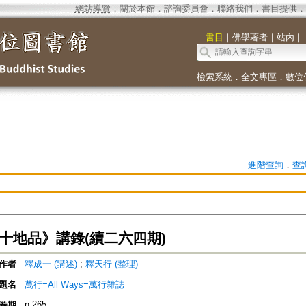
網站導覽
．
關於本館
．
諮詢委員會
．
聯絡我們
．
書目提供
．
｜
書目
｜
佛學著者
｜
站內
｜
檢索系統
．
全文專區
．
數位
進階查詢
．
查
‧十地品》講錄(續二六四期)
作者
釋成一 (講述)
;
釋天行 (整理)
題名
萬行=All Ways=萬行雜誌
n.265
卷期