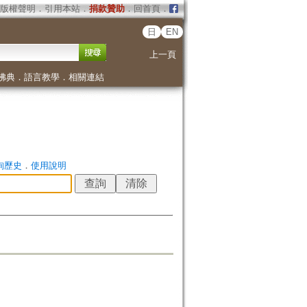
版權聲明
．
引用本站
．
捐款贊助
．
回首頁
．
日
EN
上一頁
佛典
．
語言教學
．
相關連結
詢歷史
．
使用說明