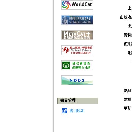
出
出版者
出
資料
使用
附
點閱
建檔
書目管理
更新
書目匯出