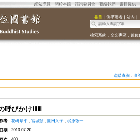
網站導覽
．
關於本館
．
諮詢委員會
．
聯絡我們
．
書目提供
．
｜
書目
｜
佛學著者
｜
站內
｜
檢索系統
．
全文專區
．
數位
進階查詢
．
查
の呼びかけⅠⅡⅢ
作者
花崎皋平
;
宮城顗
;
園田久子
;
梶原敬一
2010.07.20
日期
403
頁次