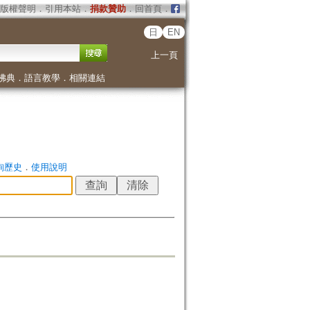
版權聲明
．
引用本站
．
捐款贊助
．
回首頁
．
日
EN
上一頁
佛典
．
語言教學
．
相關連結
詢歷史
．
使用說明