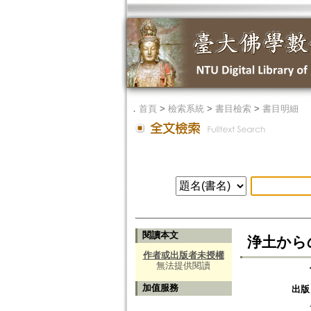
．
首頁
>
檢索系統
>
書目檢索
>
書目明細
閱讀本文
浄土から
作者或出版者未授權
無法提供閱讀
加值服務
出版