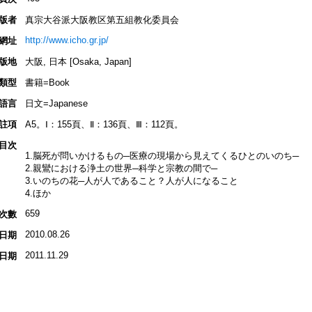
版者
真宗大谷派大阪教区第五組教化委員会
http://www.icho.gr.jp/
網址
版地
大阪, 日本 [Osaka, Japan]
類型
書籍=Book
語言
日文=Japanese
註項
A5。Ⅰ：155頁、Ⅱ：136頁、Ⅲ：112頁。
目次
1.脳死が問いかけるもの─医療の現場から見えてくるひとのいのち─
2.親鸞における浄土の世界─科学と宗教の間で─
3.いのちの花─人が人であること？人が人になること
4.ほか
659
次數
2010.08.26
日期
2011.11.29
日期