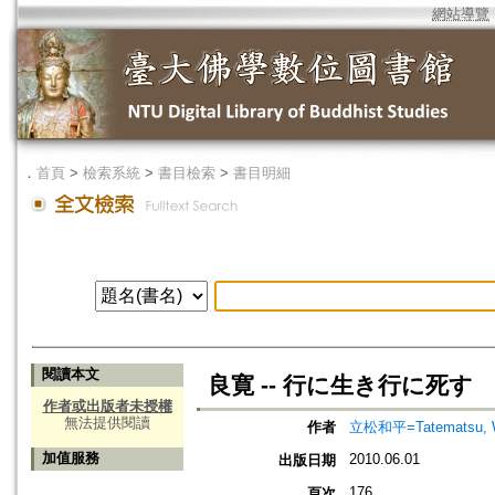
網站導覽
．
首頁
>
檢索系統
>
書目檢索
>
書目明細
閱讀本文
良寛 -- 行に生き行に死す
作者或出版者未授權
無法提供閱讀
作者
立松和平=Tatematsu, 
加值服務
2010.06.01
出版日期
176
頁次