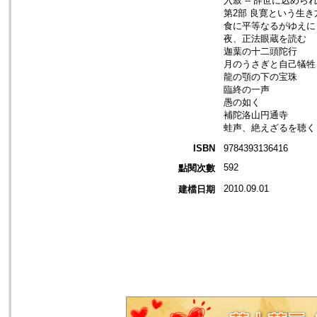
入寂 -- 辞世に込めら
第2部 良寛という生き
食に平等なるがゆえに
夜、正法眼蔵を読む
迦葉の十二頭陀行
月のうさぎと自己犠牲
龍の顎の下の宝珠
臨終の一声
愚の如く
補陀洛山円通寺
蛙声、絶えざるを聴く
ISBN
9784393136416
592
點閱次數
2010.09.01
建檔日期