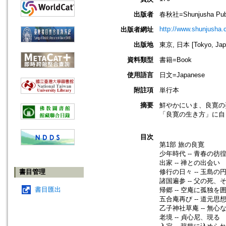
出版者
春秋社=Shunjusha Publ
http://www.shunjusha.c
出版者網址
出版地
東京, 日本 [Tokyo, Jap
資料類型
書籍=Book
使用語言
日文=Japanese
附註項
単行本
摘要
鮮やかにいま、良寛の
「良寛の生き方」に自
目次
第1部 旅の良寛
少年時代 -- 青春の彷
出家 -- 禅との出会い
書目管理
修行の日々 -- 玉島の
諸国遍参 -- 父の死、
書目匯出
帰郷 -- 空庵に孤独を
五合庵再び -- 道元思
乙子神社草庵 -- 無
老境 -- 貞心尼、現る