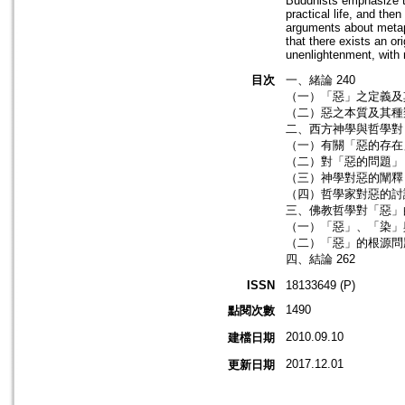
Buddhists emphasize t
practical life, and the
arguments about metaphy
that there exists an or
unenlightenment, with 
目次
一、緒論 240
（一）「惡」之定義及
（二）惡之本質及其種
二、西方神學與哲學對「
（一）有關「惡的存在
（二）對「惡的問題」（the
（三）神學對惡的闡釋
（四）哲學家對惡的討
三、佛教哲學對「惡」的
（一）「惡」、「染」
（二）「惡」的根源問
四、結論 262
ISSN
18133649 (P)
1490
點閱次數
2010.09.10
建檔日期
2017.12.01
更新日期