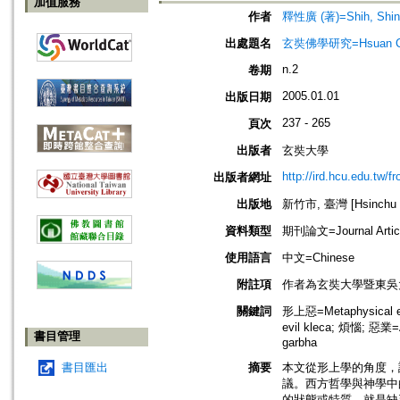
加值服務
作者
釋性廣 (著)=Shih, Shing
出處題名
玄奘佛學研究=Hsuan Chuan
n.2
卷期
2005.01.01
出版日期
237 - 265
頁次
出版者
玄奘大學
http://ird.hcu.edu.tw/f
出版者網址
出版地
新竹市, 臺灣 [Hsinchu sh
資料類型
期刊論文=Journal Artic
使用語言
中文=Chinese
附註項
作者為玄奘大學暨東吳大學兼任講師=
關鍵詞
形上惡=Metaphysical e
evil kleca; 煩惱; 惡業
書目管理
garbha
書目匯出
摘要
本文從形上學的角度，
議。西方哲學與神學中的
的狀態或特質，就是缺