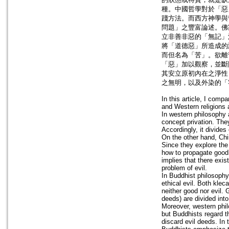
種。中國哲學對於「惡
踐方法。而西方神學與
問題」之豐富論述。佛
立非善非惡的「無記」
將「道德惡」所造成的
而但名為「苦」。欲離
「惡」加以觀察，並斷
其安立原初內在之淨性
之無明，以及外染的「
In this article, I comp
and Western religions a
In western philosophy a
concept privation. The
Accordingly, it divides 
On the other hand, Chi
Since they explore the 
how to propagate good a
implies that there exi
problem of evil.
In Buddhist philosophy
ethical evil. Both kle
neither good nor evil.
deeds) are divided into
Moreover, western philo
but Buddhists regard th
discard evil deeds. In t