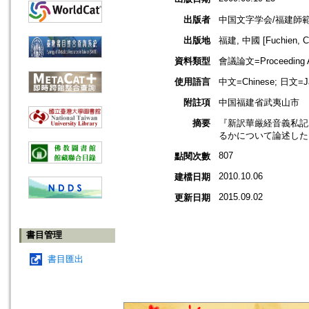
出版者
中国文字学会/福建師
出版地
福建, 中國 [Fuchien, C
資料類型
會議論文=Proceeding Ar
使用語言
中文=Chinese; 日文=J
附註項
中国福建省武夷山市
摘要
『新訳華厳経音義私記
るかについて論述した
807
點閱次數
2010.10.06
建檔日期
2015.09.02
更新日期
書目管理
書目匯出