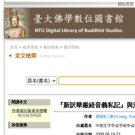
網站導覽
．
首頁
>
檢索系統
>
書目檢索
>
書目明細
閱讀本文
『新訳華厳経音義私記』與
作者或出版者未授權
無法提供閱讀
作者
梁曉虹 (著)=Liang, Xiao
加值服務
出處題名
中国文字学会学術年会
2009.08.19-23
出版日期