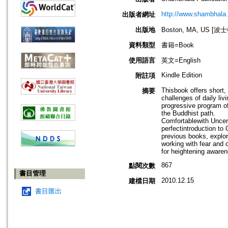
http://www.shambhala
出版者網址
出版地
Boston, MA, US [
資料類型
書籍=Book
使用語言
英文=English
Kindle Edition
附註項
Thisbook offers short
摘要
challenges of daily liv
progressive program of
the Buddhist path.
Comfortablewith Uncert
perfectintroduction to
previous books, explor
working with fear and 
for heightening aware
867
點閱次數
書目管理
2010.12.15
建檔日期
書目匯出