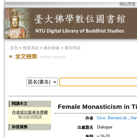
網站導覽
．
首頁
>
檢索系統
>
書目檢索
>
書目明細
閱讀本文
Female Monasticism in T
作者或出版者未授權
無法提供閱讀
Give, Bernard de
;
Har
作者
加值服務
Dialogue
出處題名
v.19-20
卷期