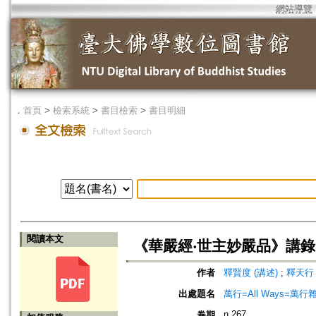
網站導覽
．
首頁
>
檢索系統
>
書目檢索
>
書目明細
閱讀本文
《華嚴經‧世主妙嚴品》講
作者
釋賢度 (講述)
;
釋天行 
出處題名
萬行=All Ways=萬行
n.267
卷期