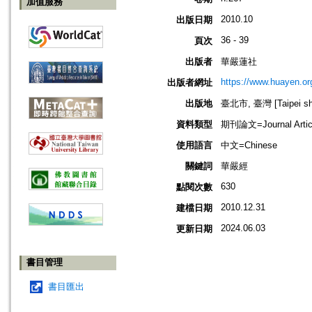
加值服務
2010.10
出版日期
36 - 39
頁次
出版者
華嚴蓮社
https://www.huayen.or
出版者網址
出版地
臺北市, 臺灣 [Taipei shi
資料類型
期刊論文=Journal Artic
使用語言
中文=Chinese
關鍵詞
華嚴經
630
點閱次數
2010.12.31
建檔日期
2024.06.03
更新日期
書目管理
書目匯出