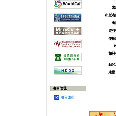
出
出版者
出
資料
使用
I
相關
點閱
建檔
書目管理
書目匯出