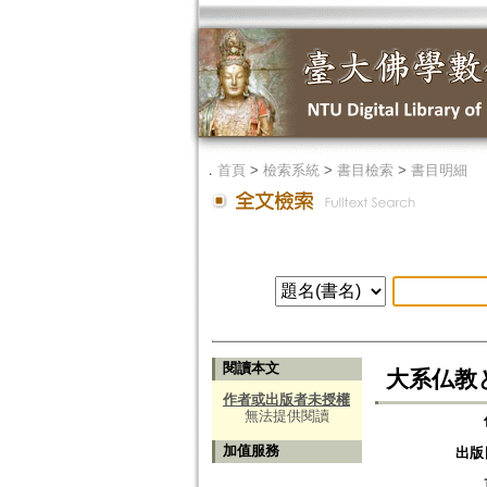
．
首頁
>
檢索系統
>
書目檢索
>
書目明細
閱讀本文
大系仏教と
作者或出版者未授權
無法提供閱讀
加值服務
出版