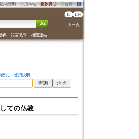
版權聲明
．
引用本站
．
捐款贊助
．
回首頁
．
日
EN
上一頁
佛典
．
語言教學
．
相關連結
詢歷史
．
使用說明
としての仏教