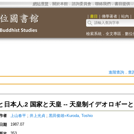
網站導覽
．
關於本館
．
諮詢委員會
．
聯絡我們
．
書目提供
．
｜
書目
｜
佛學著者
｜
站內
｜
檢索系統
．
全文專區
．
數位
進階查詢
．
查
日本人.2 国家と天皇 -- 天皇制イデオロギー
作者
上山春平
;
井上光貞
;
黒田俊雄=Kuroda, Toshio
1987.07
日期
353
頁次