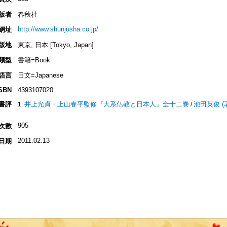
版者
春秋社
http://www.shunjusha.co.jp/
網址
版地
東京, 日本 [Tokyo, Japan]
類型
書籍=Book
語言
日文=Japanese
SBN
4393107020
書評
井上光貞・上山春平監修『大系仏教と日本人』全十二巻
池田英俊 (著)=
/
905
次數
2011.02.13
日期