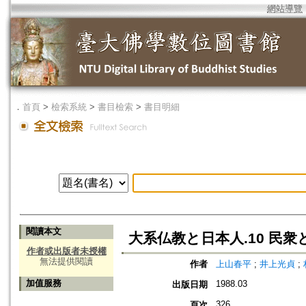
網站導覽
．
首頁
>
檢索系統
>
書目檢索
>
書目明細
閱讀本文
大系仏教と日本人.10 民衆
作者或出版者未授權
無法提供閱讀
作者
上山春平
;
井上光貞
;
加值服務
1988.03
出版日期
326
頁次