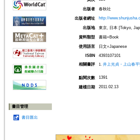
出版者
春秋社
http://www.shunjusha.c
出版者網址
出版地
東京, 日本 [Tokyo, Jap
資料類型
書籍=Book
使用語言
日文=Japanese
ISBN
4393107101
相關書評
井上光貞・上山春平
1391
點閱次數
2011.02.13
建檔日期
書目管理
書目匯出