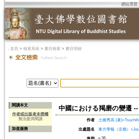
網站導覽
．
首頁
>
檢索系統
>
書目檢索
>
書目明細
閱讀本文
中國における羯磨の變遷 -
作者或出版者未授權
無法提供閱讀
作者
土橋秀高 (著)=Tsuchihas
加值服務
出處題名
東方學報（京都）=Journal
v.35
卷期