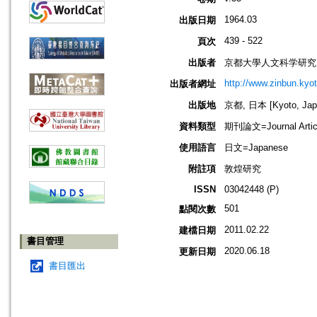
1964.03
出版日期
439 - 522
頁次
出版者
京都大學人文科学研究所=Instit
http://www.zinbun.kyot
出版者網址
出版地
京都, 日本 [Kyoto, Jap
資料類型
期刊論文=Journal Artic
使用語言
日文=Japanese
附註項
敦煌研究
ISSN
03042448 (P)
501
點閱次數
2011.02.22
建檔日期
書目管理
2020.06.18
更新日期
書目匯出