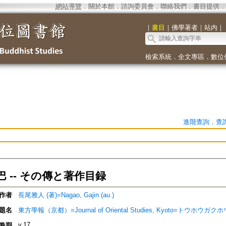
網站導覽
．
關於本館
．
諮詢委員會
．
聯絡我們
．
書目提供
．
｜
書目
｜
佛學著者
｜
站內
｜
檢索系統
．
全文專區
．
數位
進階查詢
．
查
 -- その傳と著作目録
作者
長尾雅人 (著)=Nagao, Gajin (au.)
題名
東方學報（京都）=Journal of Oriental Studies, Kyoto=トウホウガクホ
v.17
卷期