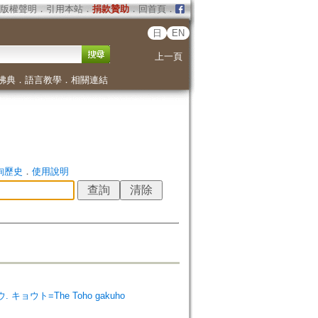
版權聲明
．
引用本站
．
捐款贊助
．
回首頁
．
日
EN
上一頁
佛典
．
語言教學
．
相關連結
詢歷史
．
使用說明
ウ. キョウト=The Toho gakuho