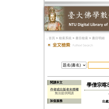
．
首頁
>
檢索系統
>
書目檢索
>
書目明細
閱讀本文
學僧宗喀巴
作者或出版者未授權
無法提供閱讀
加值服務
出處