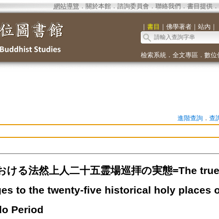
網站導覽
．
關於本館
．
諮詢委員會
．
聯絡我們
．
書目提供
．
｜
書目
｜
佛學著者
｜
站內
｜
檢索系統
．
全文專區
．
數位
進階查詢
．
查
る法然上人二十五霊場巡拝の実態=The true state
es to the twenty-five historical holy places o
do Period