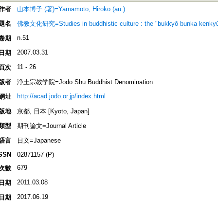
作者
山本博子 (著)=Yamamoto, Hiroko (au.)
題名
佛教文化研究=Studies in buddhistic culture : the "bukkyō bun
n.51
卷期
2007.03.31
日期
11 - 26
頁次
版者
浄土宗教学院=Jodo Shu Buddhist Denomination
http://acad.jodo.or.jp/index.html
網址
版地
京都, 日本 [Kyoto, Japan]
類型
期刊論文=Journal Article
語言
日文=Japanese
SSN
02871157 (P)
679
次數
2011.03.08
日期
2017.06.19
日期