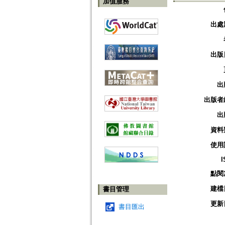
加值服務
出處
出版
出
出版者
出
資料
使用
I
點閱
建檔
書目管理
更新
書目匯出