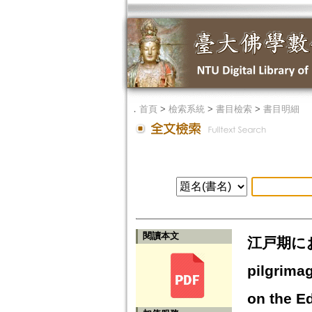
．
首頁
>
檢索系統
>
書目檢索
>
書目明細
閱讀本文
江戸期におけ
pilgrimag
on the E