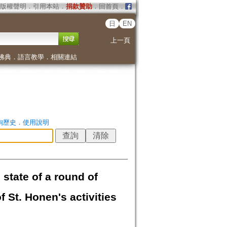
版權聲明
．
引用本站
．
捐款贊助
．
回首頁
．
日
EN
上一頁
佛典
．
語言教學
．
相關連結
詢歷史
．
使用說明
 of a round of
f St. Honen's activities