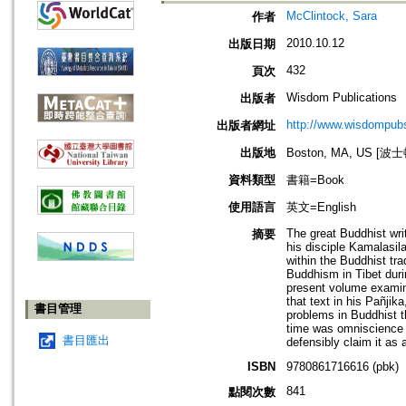
McClintock, Sara
作者
2010.10.12
出版日期
432
頁次
Wisdom Publications
出版者
http://www.wisdompubs
出版者網址
出版地
Boston, MA, US [
資料類型
書籍=Book
使用語言
英文=English
The great Buddhist writ
摘要
his disciple Kamalasil
within the Buddhist tra
Buddhism in Tibet duri
present volume examin
that text in his Pañjik
書目管理
problems in Buddhist t
time was omniscience 
書目匯出
defensibly claim it as 
ISBN
9780861716616 (pbk)
841
點閱次數