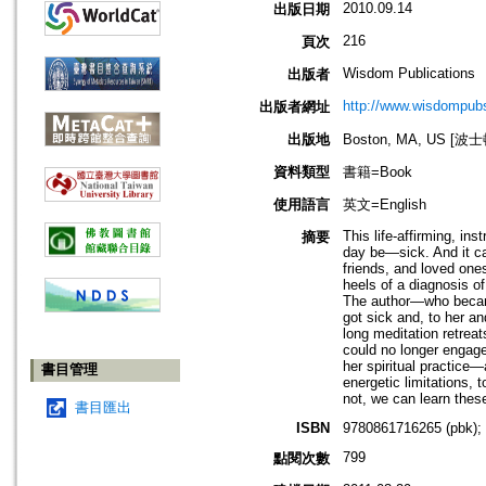
2010.09.14
出版日期
216
頁次
Wisdom Publications
出版者
http://www.wisdompubs
出版者網址
出版地
Boston, MA, US [
資料類型
書籍=Book
使用語言
英文=English
This life-affirming, i
摘要
day be—sick. And it can
friends, and loved ones
heels of a diagnosis of
The author—who became 
got sick and, to her a
long meditation retrea
could no longer engage 
her spiritual practice
書目管理
energetic limitations, 
not, we can learn these
書目匯出
ISBN
9780861716265 (pbk);
799
點閱次數