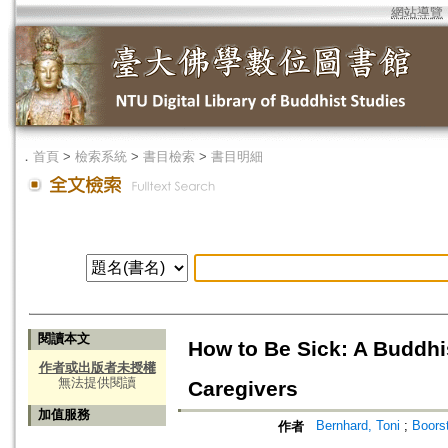
網站導覽
．
首頁
>
檢索系統
>
書目檢索
>
書目明細
閱讀本文
How to Be Sick: A Buddhis
作者或出版者未授權
無法提供閱讀
Caregivers
加值服務
Bernhard, Toni
;
Boorst
作者