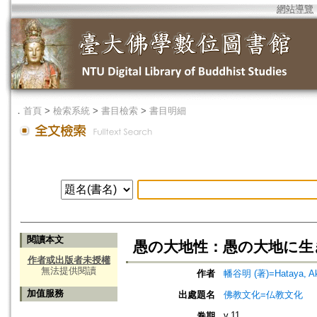
網站導覽
．
首頁
>
檢索系統
>
書目檢索
>
書目明細
閱讀本文
愚の大地性：愚の大地に生
作者或出版者未授權
無法提供閱讀
作者
幡谷明 (著)=Hataya, Aki
加值服務
出處題名
佛教文化=仏教文化
v.11
卷期