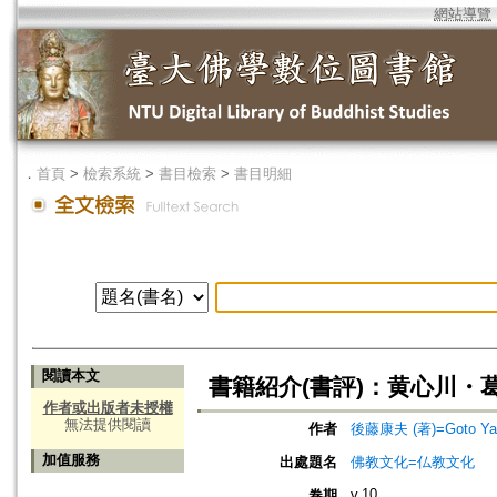
網站導覽
．
首頁
>
檢索系統
>
書目檢索
>
書目明細
閱讀本文
書籍紹介(書評)：黄心川・
作者或出版者未授權
無法提供閱讀
作者
後藤康夫 (著)=Goto Yasu
加值服務
出處題名
佛教文化=仏教文化
v.10
卷期