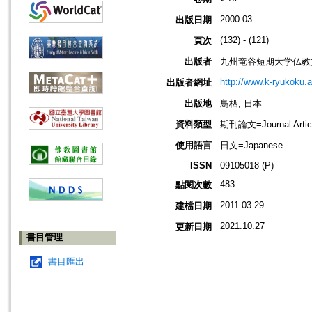
2000.03
出版日期
(132) - (121)
頁次
出版者
九州竜谷短期大学仏教
http://www.k-ryukoku.ac.
出版者網址
出版地
鳥栖, 日本
資料類型
期刊論文=Journal Artic
使用語言
日文=Japanese
ISSN
09105018 (P)
483
點閱次數
2011.03.29
建檔日期
2021.10.27
更新日期
書目管理
書目匯出