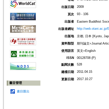
2009
出版日期
93 - 106
頁次
出版者
Eastern Buddhis
http://web.otani.ac.jp
出版者網址
出版地
京都, 日本 [Kyoto, Jap
資料類型
期刊論文=Journal Artic
使用語言
英文=English
ISSN
00128708 (P)
528
點閱次數
2011.04.15
建檔日期
2017.10.27
更新日期
書目管理
書目匯出