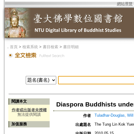
網站導覽
．
首頁
>
檢索系統
>
書目檢索
>
書目明細
閱讀本文
Diaspora Buddhists under
作者或出版者未授權
無法提供閱讀
Tuladhar-Douglas, Will
作者
加值服務
The Tung Lin Kok Yuen
出處題名
2010.05.15
出版日期