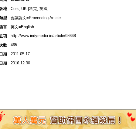
版地
Cork, UK [科克, 英國]
類型
會議論文=Proceeding Article
語言
英文=English
http://www.indymedia.ie/article/98648
註項
465
次數
2011.05.17
日期
2016.12.30
日期