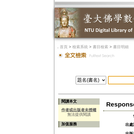
．
首頁
>
檢索系統
>
書目檢索
>
書目明細
閱讀本文
Respons
作者或出版者未授權
無法提供閱讀
加值服務
出處
出版