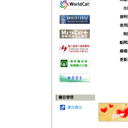
出
資料
使用
附
點閱
建檔
更新
書目管理
書目匯出