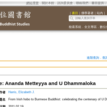
網站導覽
．
關於本館
．
諮詢委員會
．
聯絡我們
．
書目提供
．
｜
書目
｜
佛學著者
｜
站內
｜
檢索系統
．
全文專區
．
數位
進階查詢
．
查
e: Ananda Metteyya and U Dhammaloka
Harris, Elizabeth J.
作者
From Irish hobo to Burmese Buddhist: celebrating the centenary of U Dh
題名
2011.02.19
日期