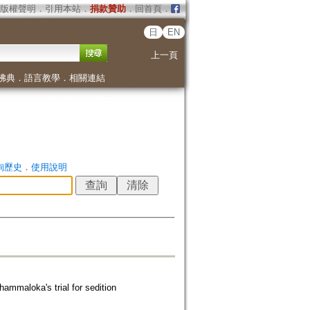
版權聲明
．
引用本站
．
捐款贊助
．
回首頁
．
日
EN
上一頁
佛典
．
語言教學
．
相關連結
詢歷史
．
使用說明
ammaloka's trial for sedition