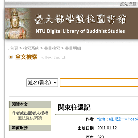
網站導覽
．
首頁
>
檢索系統
>
書目檢索
>
書目明細
閱讀本文
関東往還記
作者或出版者未授權
無法提供閱讀
作者
性海
;
細川涼一=Hosokaw
加值服務
2011.01.12
出版日期
320
頁次