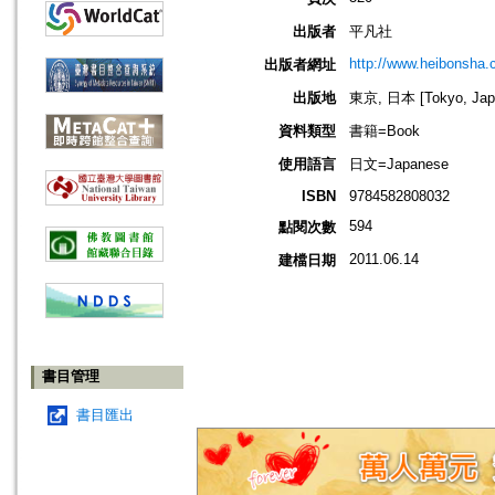
出版者
平凡社
http://www.heibonsha.c
出版者網址
出版地
東京, 日本 [Tokyo, Jap
資料類型
書籍=Book
使用語言
日文=Japanese
ISBN
9784582808032
594
點閱次數
2011.06.14
建檔日期
書目管理
書目匯出