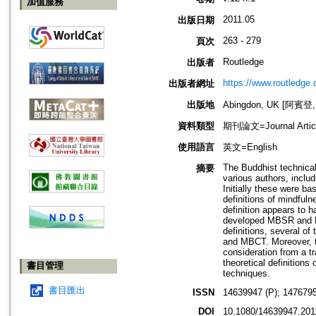
加值服務
2011.05
出版日期
263 - 279
頁次
Routledge
出版者
https://www.routledge
出版者網址
出版地
Abingdon, UK [阿賓登
資料類型
期刊論文=Journal Artic
使用語言
英文=English
The Buddhist technical
摘要
various authors, inclu
Initially these were b
definitions of mindful
definition appears to 
developed MBSR and MB
definitions, several of
and MBCT. Moreover, t
consideration from a t
theoretical definitions
書目管理
techniques.
書目匯出
ISSN
14639947 (P); 1476795
DOI
10.1080/14639947.201