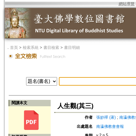
網站導覽
．
首頁
>
檢索系統
>
書目檢索
>
書目明細
閱讀本文
人生觀(其三)
作者
張妙禪 (著)
;
南瀛佛教會 (編
出處題名
南瀛佛教會會報
v.2 n.5
卷期