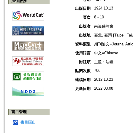
加值服務
1924.10.13
出版日期
8 - 10
頁次
出版者
南瀛佛教會
出版地
臺北, 臺灣 [Taipei, Tai
資料類型
期刊論文=Journal Artic
使用語言
中文=Chinese
附註項
主題：法幢
706
點閱次數
2012.10.23
建檔日期
2022.03.08
更新日期
書目管理
書目匯出