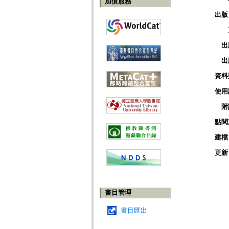
加值服務
出版
出
出
資料
使用
附
點閱
建檔
更新
書目管理
書目匯出