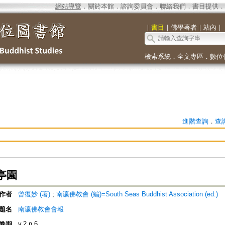
網站導覽
．
關於本館
．
諮詢委員會
．
聯絡我們
．
書目提供
．
｜
書目
｜
佛學著者
｜
站內
｜
檢索系統
．
全文專區
．
數位
進階查詢
．
查
亭園
作者
曾復妙 (著)
;
南瀛佛教會 (編)=South Seas Buddhist Association (ed.)
題名
南瀛佛教會會報
v.2 n.6
卷期