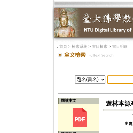
．
首頁
>
檢索系統
>
書目檢索
>
書目明細
閱讀本文
遊林本源
出處