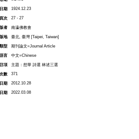
1924.12.23
日期
27 - 27
頁次
版者
南瀛佛教會
版地
臺北, 臺灣 [Taipei, Taiwan]
類型
期刊論文=Journal Article
語言
中文=Chinese
註項
主題：想華 詩選 林述三選
371
次數
2012.10.28
日期
2022.03.08
日期