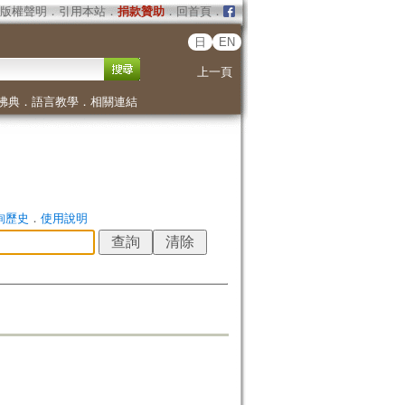
版權聲明
．
引用本站
．
捐款贊助
．
回首頁
．
日
EN
上一頁
佛典
．
語言教學
．
相關連結
詢歷史
．
使用說明