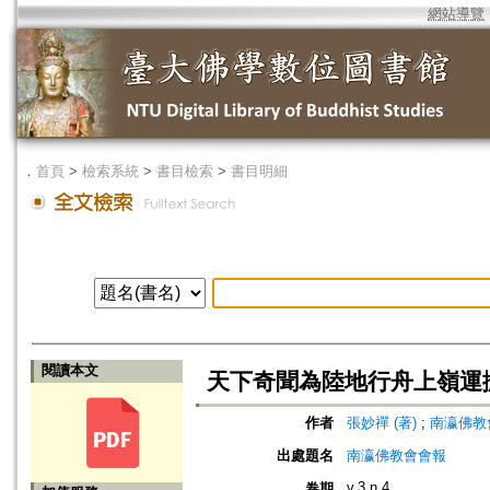
網站導覽
．
首頁
>
檢索系統
>
書目檢索
>
書目明細
閱讀本文
天下奇聞為陸地行舟上嶺運
作者
張妙禪 (著)
;
南瀛佛教會 (編
出處題名
南瀛佛教會會報
v.3 n.4
卷期