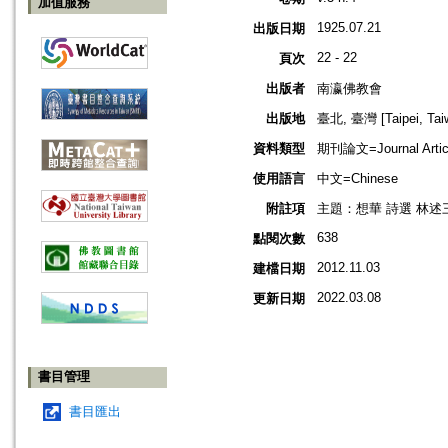
加值服務
1925.07.21
出版日期
22 - 22
頁次
出版者
南瀛佛教會
出版地
臺北, 臺灣 [Taipei, Tai
資料類型
期刊論文=Journal Artic
使用語言
中文=Chinese
附註項
主題：想華 詩選 林述
638
點閱次數
2012.11.03
建檔日期
2022.03.08
更新日期
書目管理
書目匯出