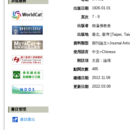
加值服務
1926.01.01
出版日期
7 - 9
頁次
出版者
南瀛佛教會
出版地
臺北, 臺灣 [Taipei, Tai
資料類型
期刊論文=Journal Artic
使用語言
中文=Chinese
附註項
主題：論壇
485
點閱次數
2012.11.09
建檔日期
2022.03.08
更新日期
書目管理
書目匯出