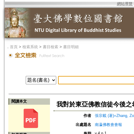
網站導覽
．
首頁
>
檢索系統
>
書目檢索
>
書目明細
閱讀本文
我對於東亞佛教信徒今後之
作者
張宗載 (著)=Zhang, Zong
出處題名
南瀛佛教會會報
v.4 n.1
卷期