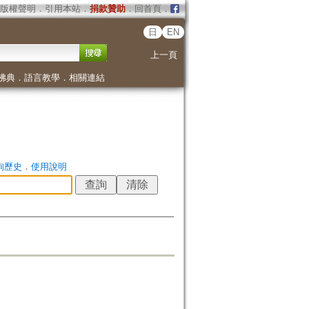
版權聲明
．
引用本站
．
捐款贊助
．
回首頁
．
日
EN
上一頁
佛典
．
語言教學
．
相關連結
詢歷史
．
使用說明