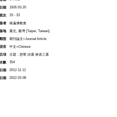
1926.03.20
日期
33 - 33
頁次
版者
南瀛佛教會
版地
臺北, 臺灣 [Taipei, Taiwan]
類型
期刊論文=Journal Article
語言
中文=Chinese
註項
主題：想華 詩選 林述三選
354
次數
2012.11.12
日期
2022.03.08
日期