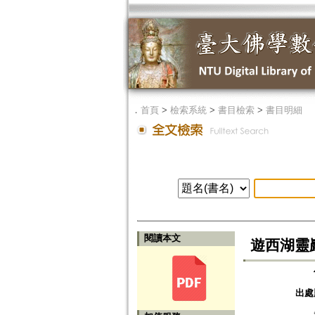
．
首頁
>
檢索系統
>
書目檢索
>
書目明細
閱讀本文
遊西湖靈
出處