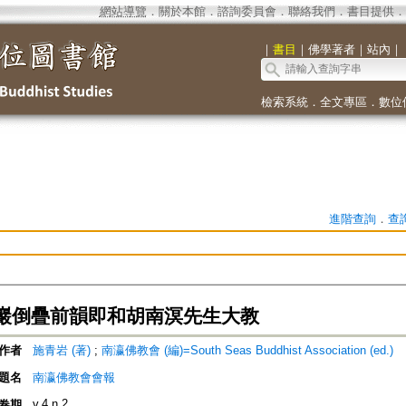
網站導覽
．
關於本館
．
諮詢委員會
．
聯絡我們
．
書目提供
．
｜
書目
｜
佛學著者
｜
站內
｜
檢索系統
．
全文專區
．
數位
進階查詢
．
查
巖倒疊前韻即和胡南溟先生大教
作者
施青岩 (著)
;
南瀛佛教會 (編)=South Seas Buddhist Association (ed.)
題名
南瀛佛教會會報
v.4 n.2
卷期