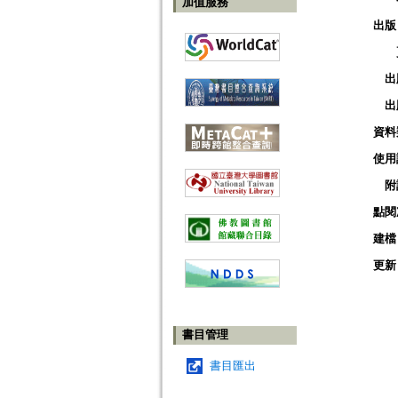
加值服務
出版
出
出
資料
使用
附
點閱
建檔
更新
書目管理
書目匯出