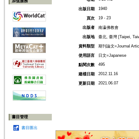
加值服務
1940
出版日期
19 - 23
頁次
出版者
南瀛佛教會
出版地
臺北, 臺灣 [Taipei, Tai
資料類型
期刊論文=Journal Artic
使用語言
日文=Japanese
495
點閱次數
2012.11.16
建檔日期
2021.06.07
更新日期
書目管理
書目匯出