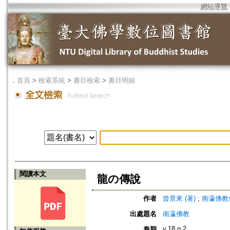
網站導覽
．
首頁
>
檢索系統
>
書目檢索
>
書目明細
閱讀本文
龍の傳說
作者
曾景來 (著)
;
南瀛佛教會 (編
出處題名
南瀛佛教
v.18 n.2
卷期