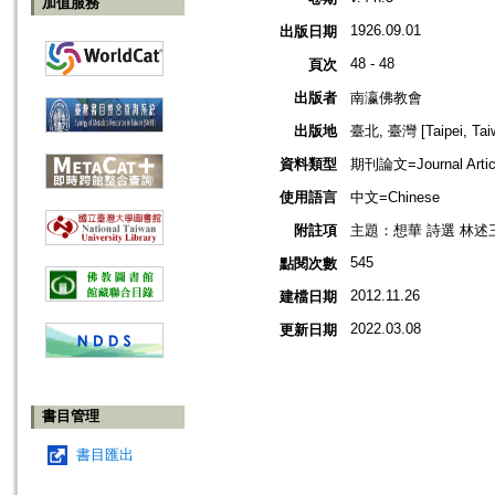
加值服務
1926.09.01
出版日期
48 - 48
頁次
出版者
南瀛佛教會
出版地
臺北, 臺灣 [Taipei, Tai
資料類型
期刊論文=Journal Artic
使用語言
中文=Chinese
附註項
主題：想華 詩選 林述
545
點閱次數
2012.11.26
建檔日期
2022.03.08
更新日期
書目管理
書目匯出