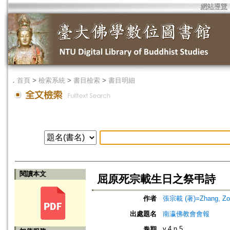
網站導覽
．
首頁
>
檢索系統
>
書目檢索
>
書目明細
閱讀本文
屈原死宗載生日之祭弔詩
作者
張宗載 (著)=Zhang, Zong
出處題名
南瀛佛教會會報
v.4 n.5
卷期