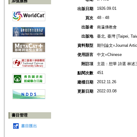
加值服務
1926.09.01
出版日期
48 - 48
頁次
出版者
南瀛佛教會
出版地
臺北, 臺灣 [Taipei, Tai
資料類型
期刊論文=Journal Artic
使用語言
中文=Chinese
附註項
主題：想華 詩選 林述
451
點閱次數
2012.11.26
建檔日期
2022.03.08
更新日期
書目管理
書目匯出