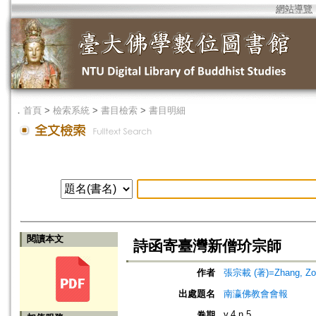
網站導覽
．
首頁
>
檢索系統
>
書目檢索
>
書目明細
閱讀本文
詩函寄臺灣新僧玠宗師
作者
張宗載 (著)=Zhang, Zong
出處題名
南瀛佛教會會報
v.4 n.5
卷期