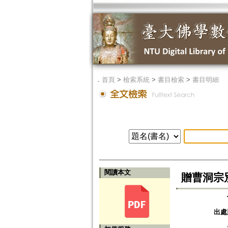
．
首頁
>
檢索系統
>
書目檢索
>
書目明細
閱讀本文
贈曹洞宗
出處