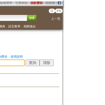
版權聲明
．
引用本站
．
捐款贊助
．
回首頁
．
日
EN
上一頁
佛典
．
語言教學
．
相關連結
詢歷史
．
使用說明