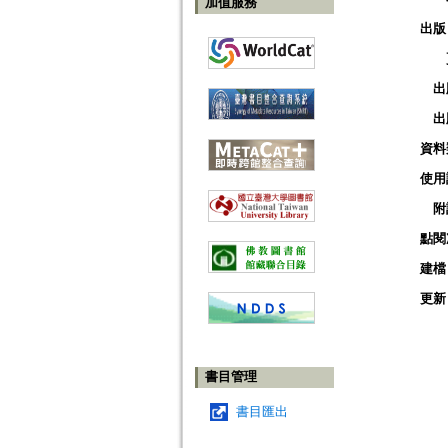
加值服務
出版
出
出
資料
使用
附
點閱
建檔
更新
書目管理
書目匯出