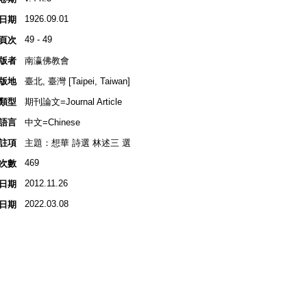
1926.09.01
日期
49 - 49
頁次
版者
南瀛佛教會
版地
臺北, 臺灣 [Taipei, Taiwan]
類型
期刊論文=Journal Article
語言
中文=Chinese
註項
主題：想華 詩選 林述三 選
469
次數
2012.11.26
日期
2022.03.08
日期