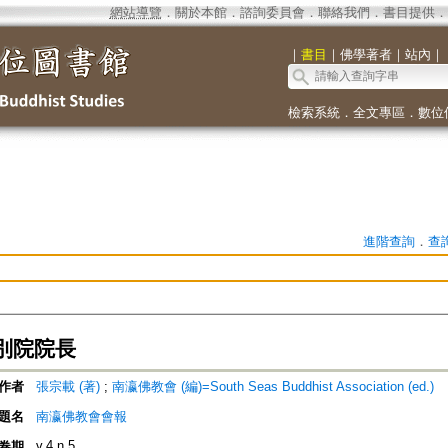
網站導覽
．
關於本館
．
諮詢委員會
．
聯絡我們
．
書目提供
．
｜
書目
｜
佛學著者
｜
站內
｜
檢索系統
．
全文專區
．
數位
進階查詢
．
查
別院院長
作者
張宗載 (著)
;
南瀛佛教會 (編)=South Seas Buddhist Association (ed.)
題名
南瀛佛教會會報
v.4 n.5
卷期