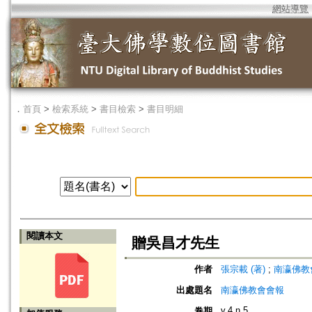
網站導覽
．
首頁
>
檢索系統
>
書目檢索
>
書目明細
閱讀本文
贈吳昌才先生
作者
張宗載 (著)
;
南瀛佛教會 (編
出處題名
南瀛佛教會會報
v.4 n.5
卷期