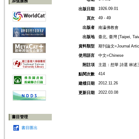
加值服務
1926.09.01
出版日期
49 - 49
頁次
出版者
南瀛佛教會
出版地
臺北, 臺灣 [Taipei, Tai
資料類型
期刊論文=Journal Artic
使用語言
中文=Chinese
附註項
主題：想華 詩選 林述
414
點閱次數
2012.11.26
建檔日期
2022.03.08
更新日期
書目管理
書目匯出