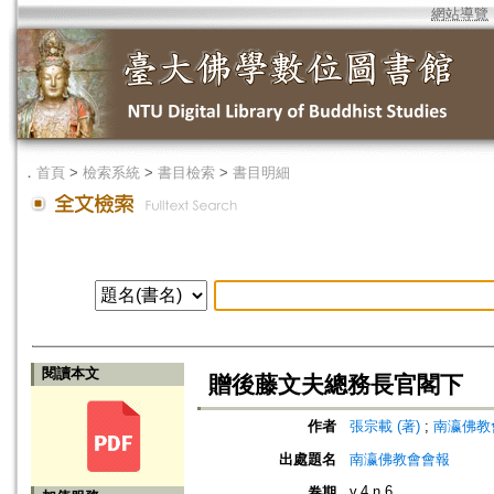
網站導覽
．
首頁
>
檢索系統
>
書目檢索
>
書目明細
閱讀本文
贈後藤文夫總務長官閣下
作者
張宗載 (著)
;
南瀛佛教會 (編
出處題名
南瀛佛教會會報
v.4 n.6
卷期