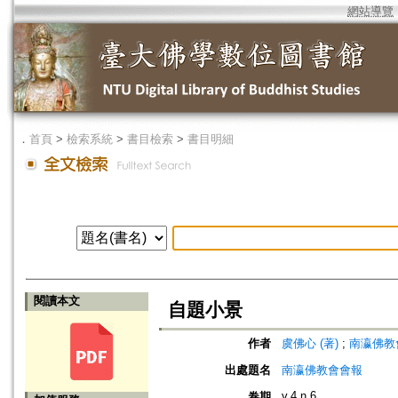
網站導覽
．
首頁
>
檢索系統
>
書目檢索
>
書目明細
閱讀本文
自題小景
作者
虞佛心 (著)
;
南瀛佛教會 (編
出處題名
南瀛佛教會會報
v.4 n.6
卷期