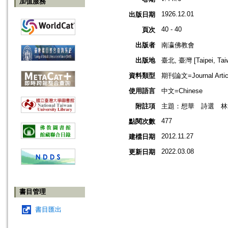
加值服務
1926.12.01
出版日期
40 - 40
頁次
出版者
南瀛佛教會
出版地
臺北, 臺灣 [Taipei, Tai
資料類型
期刊論文=Journal Artic
使用語言
中文=Chinese
附註項
主題：想華 詩選 林
477
點閱次數
2012.11.27
建檔日期
2022.03.08
更新日期
書目管理
書目匯出