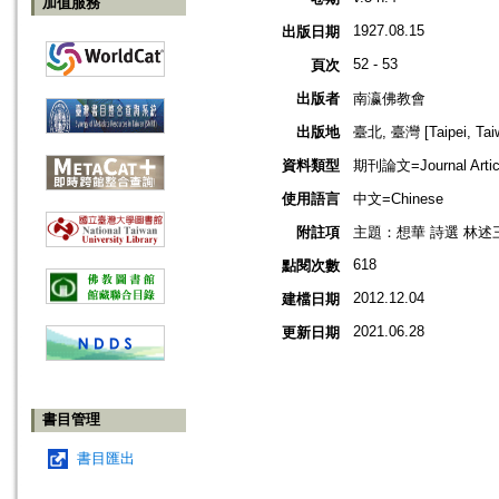
加值服務
1927.08.15
出版日期
52 - 53
頁次
出版者
南瀛佛教會
出版地
臺北, 臺灣 [Taipei, Tai
資料類型
期刊論文=Journal Artic
使用語言
中文=Chinese
附註項
主題：想華 詩選 林述
618
點閱次數
2012.12.04
建檔日期
2021.06.28
更新日期
書目管理
書目匯出