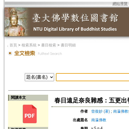
網站導覽
．
首頁
>
檢索系統
>
書目檢索
>
書目明細
閱讀本文
春日遠足奈良雜感：五更出
作者
曾復妙 (著)
;
南瀛佛教會 (編
出處題名
南瀛佛教
v.5 n.4
卷期