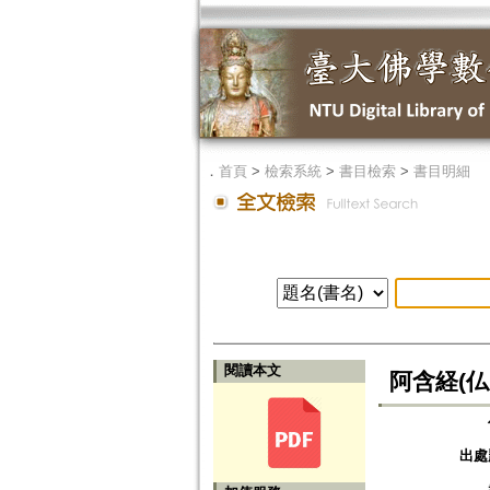
．
首頁
>
檢索系統
>
書目檢索
>
書目明細
閱讀本文
阿含経(仏
出處