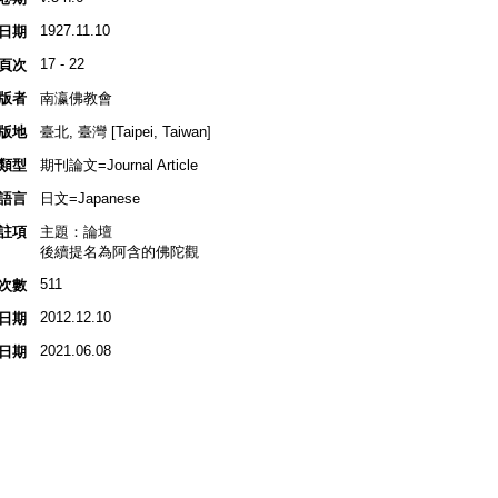
1927.11.10
日期
17 - 22
頁次
版者
南瀛佛教會
版地
臺北, 臺灣 [Taipei, Taiwan]
類型
期刊論文=Journal Article
語言
日文=Japanese
註項
主題：論壇
後續提名為阿含的佛陀觀
511
次數
2012.12.10
日期
2021.06.08
日期