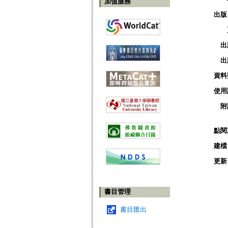
加值服務
出版
出
出
資料
使用
附
點閱
建檔
更新
書目管理
書目匯出