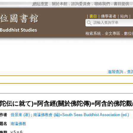
網站導覽
．
關於本館
．
諮詢委員會
．
聯絡我們
．
書目提供
．
｜
書目
｜
佛學著者
｜
站內
｜
檢索系統
．
全文專區
．
數位
進階查詢
．
查
陀伝に就て)=阿含經(關於佛陀傳)=阿含的佛陀觀(
作者
曾景來 (著)
;
南瀛佛教會 (編)=South Seas Buddhist Association (ed.)
題名
南瀛佛教
v.5 n.6
卷期