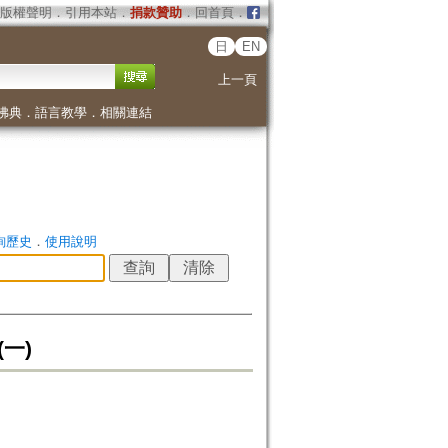
版權聲明
．
引用本站
．
捐款贊助
．
回首頁
．
日
EN
上一頁
佛典
．
語言教學
．
相關連結
詢歷史
．
使用說明
一)