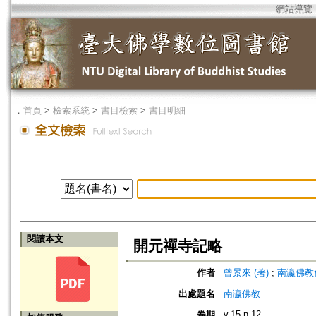
網站導覽
．
首頁
>
檢索系統
>
書目檢索
>
書目明細
閱讀本文
開元禪寺記略
作者
曾景來 (著)
;
南瀛佛教會 (編
出處題名
南瀛佛教
v.15 n.12
卷期