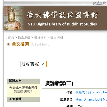
網站導覽
．
首頁
>
檢索系統
>
書目檢索
>
書目明細
閱讀本文
廣論新譯(三)
作者或出版者未授權
無法提供閱讀
作者
張福成 (著)=Zhang, Fu-c
加值服務
出處題名
法光=Dharma Light Mo
n.270
卷期