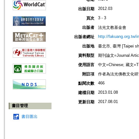
2012.03
出版日期
3 - 3
頁次
出版者
法光文教基金會
http://fakuang.org.tw/
出版者網址
出版地
臺北市, 臺灣 [Taipei shi
資料類型
期刊論文=Journal Artic
使用語言
中文=Chinese; 藏文=Ti
附註項
作者為法光佛教文化研
466
點閱次數
2013.01.08
建檔日期
2017.08.01
更新日期
書目管理
書目匯出