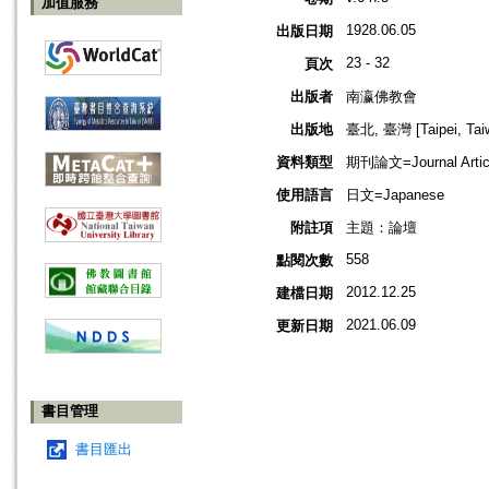
加值服務
1928.06.05
出版日期
23 - 32
頁次
出版者
南瀛佛教會
出版地
臺北, 臺灣 [Taipei, Tai
資料類型
期刊論文=Journal Artic
使用語言
日文=Japanese
附註項
主題：論壇
558
點閱次數
2012.12.25
建檔日期
2021.06.09
更新日期
書目管理
書目匯出