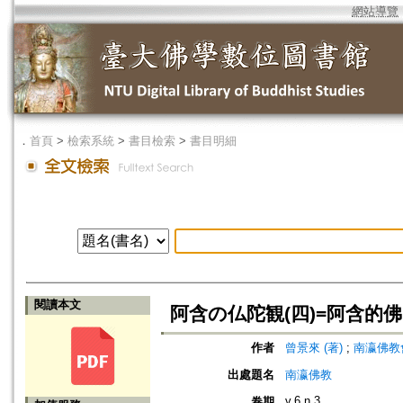
網站導覽
．
首頁
>
檢索系統
>
書目檢索
>
書目明細
閱讀本文
阿含の仏陀観(四)=阿含的佛
作者
曾景來 (著)
;
南瀛佛教會 (編
出處題名
南瀛佛教
v.6 n.3
卷期