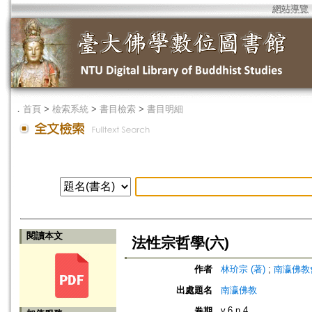
網站導覽
．
首頁
>
檢索系統
>
書目檢索
>
書目明細
閱讀本文
法性宗哲學(六)
作者
林玠宗 (著)
;
南瀛佛教會 (編
出處題名
南瀛佛教
v.6 n.4
卷期