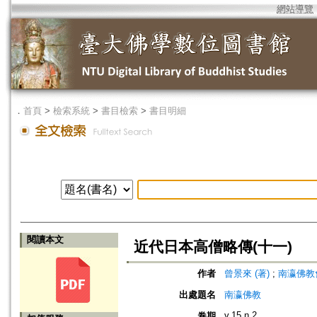
網站導覽
．
首頁
>
檢索系統
>
書目檢索
>
書目明細
閱讀本文
近代日本高僧略傳(十一)
作者
曾景來 (著)
;
南瀛佛教會 (編
出處題名
南瀛佛教
v.15 n.2
卷期