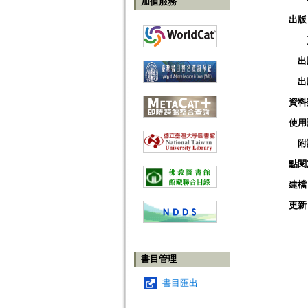
加值服務
出版
出
出
資料
使用
附
點閱
建檔
更新
書目管理
書目匯出