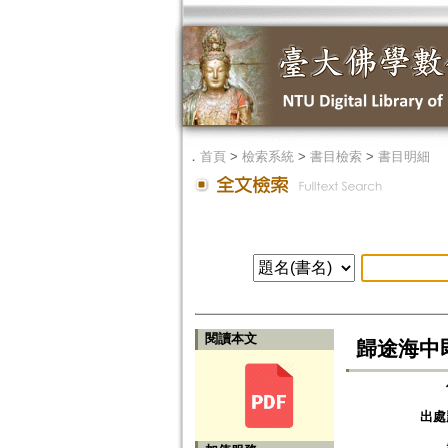
．
首頁
>
檢索系統
>
書目檢索
>
書目明細
閱讀本文
歸途海中
出處