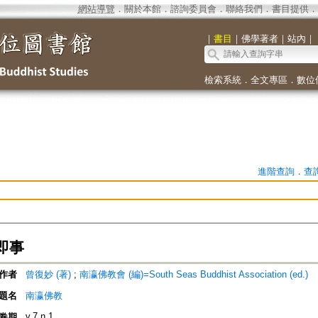
網站導覽
．
關於本館
．
諮詢委員會
．
聯絡我們
．
書目提供
．
｜
書目
｜
佛學著者
｜
站內
｜
檢索系統
．
全文專區
．
數位
進階查詢
．
查
即事
作者
曾復妙 (著)
;
南瀛佛教會 (編)=South Seas Buddhist Association (ed.)
題名
南瀛佛教
v.7 n.1
卷期