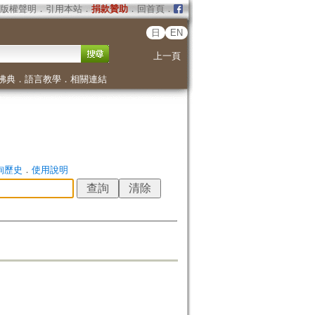
版權聲明
．
引用本站
．
捐款贊助
．
回首頁
．
日
EN
上一頁
佛典
．
語言教學
．
相關連結
詢歷史
．
使用說明