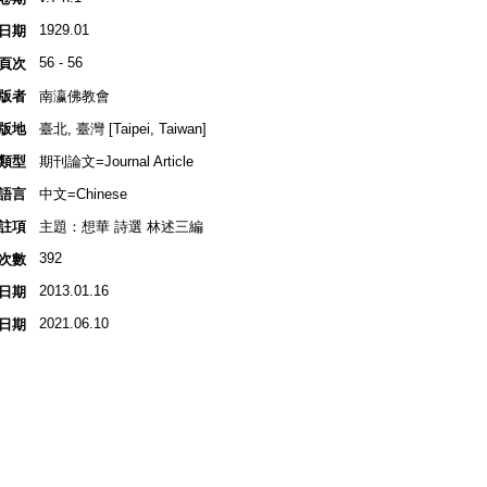
1929.01
日期
56 - 56
頁次
版者
南瀛佛教會
版地
臺北, 臺灣 [Taipei, Taiwan]
類型
期刊論文=Journal Article
語言
中文=Chinese
註項
主題：想華 詩選 林述三編
392
次數
2013.01.16
日期
2021.06.10
日期