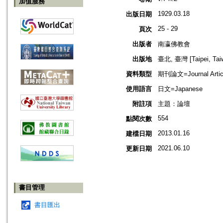
加值服務
1929.03.18
出版日期
25 - 29
頁次
出版者
南瀛佛教會
出版地
臺北, 臺灣 [Taipei, Tai
資料類型
期刊論文=Journal Artic
使用語言
日文=Japanese
附註項
主題：論壇
554
點閱次數
2013.01.16
建檔日期
2021.06.10
更新日期
書目管理
書目匯出