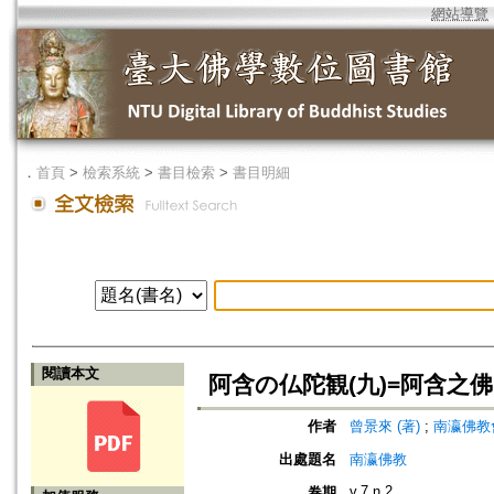
網站導覽
．
首頁
>
檢索系統
>
書目檢索
>
書目明細
閱讀本文
阿含の仏陀観(九)=阿含之佛
作者
曾景來 (著)
;
南瀛佛教會 (編
出處題名
南瀛佛教
v.7 n.2
卷期