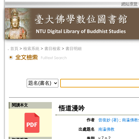
網站導覽
．
首頁
>
檢索系統
>
書目檢索
>
書目明細
閱讀本文
悟道漫吟
作者
曾復妙 (著)
;
南瀛佛教會 (編
出處題名
南瀛佛教
v.7 n.2
卷期