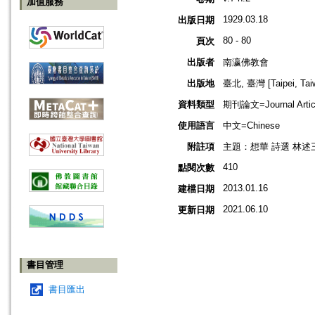
加值服務
1929.03.18
出版日期
80 - 80
頁次
出版者
南瀛佛教會
出版地
臺北, 臺灣 [Taipei, Tai
資料類型
期刊論文=Journal Artic
使用語言
中文=Chinese
附註項
主題：想華 詩選 林述
410
點閱次數
2013.01.16
建檔日期
2021.06.10
更新日期
書目管理
書目匯出