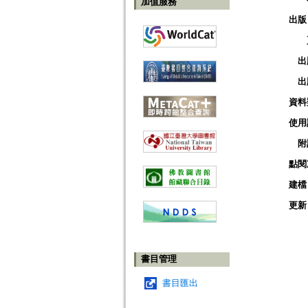
加值服務
出版
出
出
資料
使用
附
點閱
建檔
更新
書目管理
書目匯出