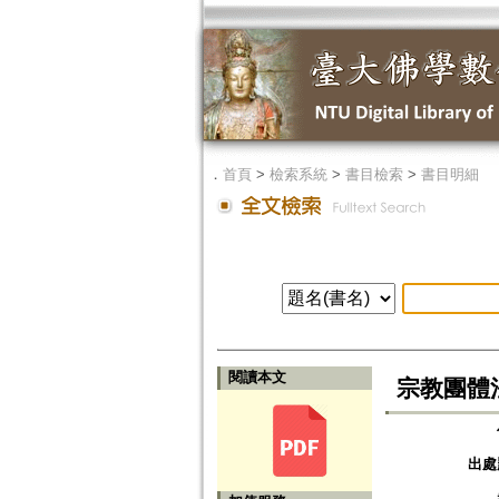
．
首頁
>
檢索系統
>
書目檢索
>
書目明細
閱讀本文
宗教團體法
出處