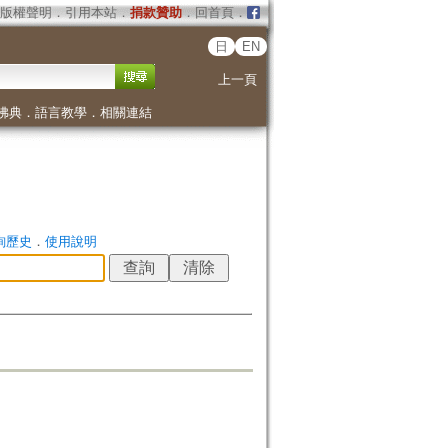
版權聲明
．
引用本站
．
捐款贊助
．
回首頁
．
日
EN
上一頁
佛典
．
語言教學
．
相關連結
詢歷史
．
使用說明