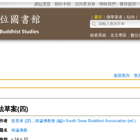
網站導覽
．
關於本館
．
諮詢委員會
．
聯絡我們
．
書目提供
．
｜
書目
｜
佛學著者
｜
站內
｜
檢索系統
．
全文專區
．
數位
進階查詢
．
查
草案(四)
作者
曾景來 (譯)
;
南瀛佛教會 (編)=South Seas Buddhist Association (ed.)
題名
南瀛佛教
v.14 n.10
卷期