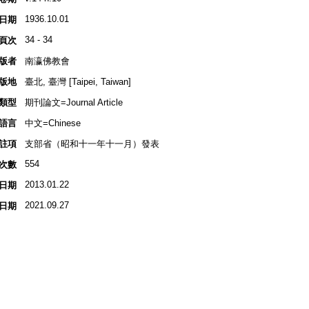
1936.10.01
日期
34 - 34
頁次
版者
南瀛佛教會
版地
臺北, 臺灣 [Taipei, Taiwan]
類型
期刊論文=Journal Article
語言
中文=Chinese
註項
支部省（昭和十一年十一月）發表
554
次數
2013.01.22
日期
2021.09.27
日期