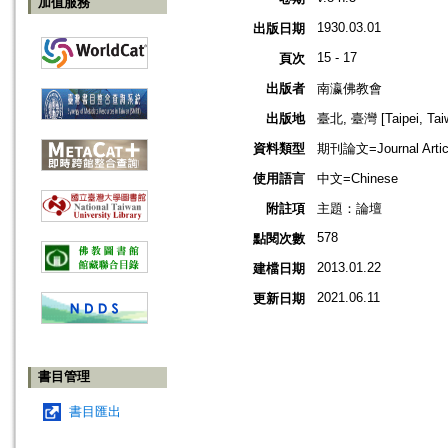
加值服務
1930.03.01
出版日期
15 - 17
頁次
出版者
南瀛佛教會
出版地
臺北, 臺灣 [Taipei, Tai
資料類型
期刊論文=Journal Artic
使用語言
中文=Chinese
附註項
主題：論壇
578
點閱次數
2013.01.22
建檔日期
2021.06.11
更新日期
書目管理
書目匯出