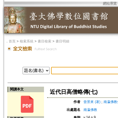
網站導覽
．
首頁
>
檢索系統
>
書目檢索
>
書目明細
閱讀本文
近代日高僧略傳(七)
作者
曾景來 (著)
;
南瀛佛教會 (編
出處題名
南瀛佛教
v.14 n.9
卷期