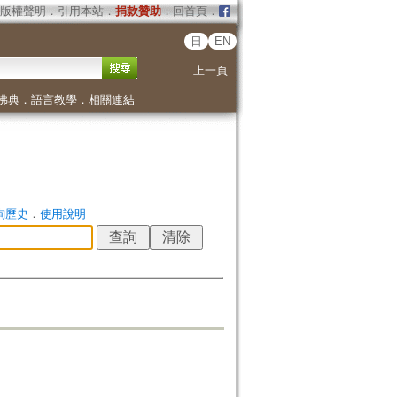
版權聲明
．
引用本站
．
捐款贊助
．
回首頁
．
日
EN
上一頁
佛典
．
語言教學
．
相關連結
詢歷史
．
使用說明