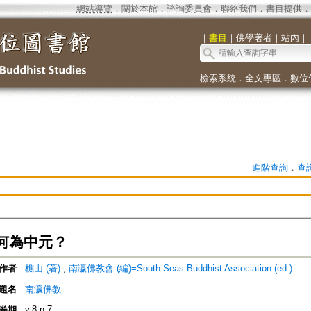
網站導覽
．
關於本館
．
諮詢委員會
．
聯絡我們
．
書目提供
．
｜
書目
｜
佛學著者
｜
站內
｜
檢索系統
．
全文專區
．
數位
進階查詢
．
查
何為中元？
作者
樵山 (著)
;
南瀛佛教會 (編)=South Seas Buddhist Association (ed.)
題名
南瀛佛教
v.8 n.7
卷期