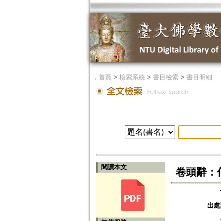
．
首頁
>
檢索系統
>
書目檢索
>
書目明細
閱讀本文
卷頭辭：
出處