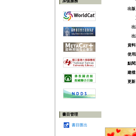
加值服務
出版
出
出
資料
使用
點閱
建檔
更新
書目管理
書目匯出