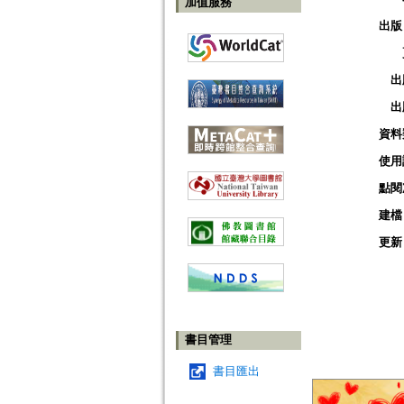
加值服務
出版
出
出
資料
使用
點閱
建檔
更新
書目管理
書目匯出