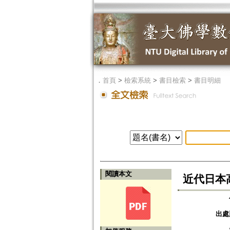
．
首頁
>
檢索系統
>
書目檢索
>
書目明細
閱讀本文
近代日本高
出處