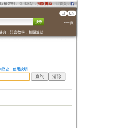
版權聲明
．
引用本站
．
捐款贊助
．
回首頁
．
日
EN
上一頁
佛典
．
語言教學
．
相關連結
詢歷史
．
使用說明