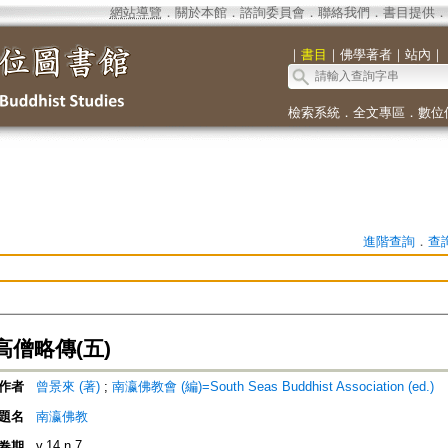
網站導覽
．
關於本館
．
諮詢委員會
．
聯絡我們
．
書目提供
．
｜
書目
｜
佛學著者
｜
站內
｜
檢索系統
．
全文專區
．
數位
進階查詢
．
查
僧略傳(五)
作者
曾景來 (著)
;
南瀛佛教會 (編)=South Seas Buddhist Association (ed.)
題名
南瀛佛教
v.14 n.7
卷期